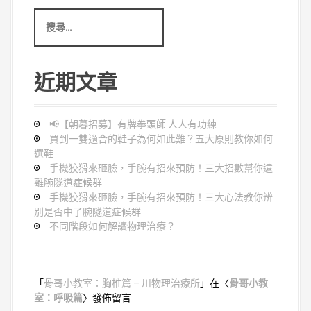
搜
尋
:
近期文章
📢【朝暮招募】有牌拳頭師 人人有功練
買到一雙適合的鞋子為何如此難？五大原則教你如何
選鞋
手機狡猾來砸臉，手腕有招來預防！三大招數幫你遠
離腕隧道症候群
手機狡猾來砸臉，手腕有招來預防！三大心法教你辨
別是否中了腕隧道症候群
不同階段如何解讀物理治療？
「
骨哥小教室：胸椎篇 – 川物理治療所
」在〈
骨哥小教
室：呼吸篇
〉發佈留言