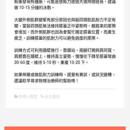
鬆後發現有腫脹，可能是放鬆力道過大或時間過長，建議
做 10-15 分鐘的冰敷。
大腿外側肌群變緊有部分原因也與股四頭肌肌耐力不足有
關，當股四頭肌無法維持膝蓋正中姿勢時，髂脛束的摩擦
會增加，而外側肌群也因為會幫忙穩定膝蓋位置，而產生
疲乏，訓練膝蓋的肌耐力可以避免過度的摩擦。
訓練方式可利用牆壁進行，靠牆站，兩腳打開與肩同寬，
肩膀靠在牆壁上，維持直立姿勢，慢慢往下蹲至膝蓋彎曲
30-60 度，維持 5-10 秒，重複 10-20 下。
如果伸展或做肌耐力訓練時，感覺有異狀，或狀況變糟，
建議趁早尋求物理治療師的幫助唷！
骨哥小教室
永久連結