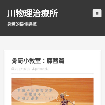
跳
至
川物理治療所
主
要
內
身體的最佳選擇
容
骨哥小教室：膝蓋篇
2019-06-30
johnsonlu