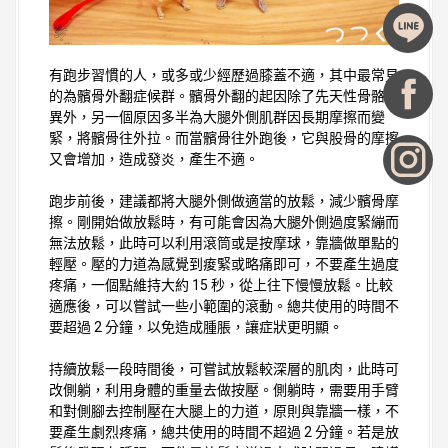
有跑步習慣的人，或多或少經歷過膝蓋不適，其中最常見
的為髕骨外翻症候群。髕骨外翻的起因除了先天性骨骼差
異外，另一個原因多半為大腿外側肌群因長期摩擦而變
緊，將髕骨往外拉。而當髕骨往外跑後，它與股骨的摩擦
又會增加，造成發炎，產生不適。
跑步前後，建議都將大腿外側做適當的放鬆，減少髕骨摩
擦。剛開始做放鬆時，有可能會因為大腿外側過度緊繃而
無法放鬆，此時可以利用滾筒或是按摩球，靠牆做單點的
輕壓。壓的力道為感覺到痠緊或略痛即可，不要產生過度
疼痛，一個點維持大約 15 秒，從上往下慢慢放鬆。比較
適應後，可以嘗試一些小範圍的滾動。總共使用的時間不
要超過 2 分鐘，以免造成腫脹，讓症狀更明顯。
持續放鬆一段時間後，可嘗試放鬆較深層的肌肉，此時可
改側躺，利用身體的重量去做按壓。側躺時，需要用手臂
和對側腳去控制壓在大腿上的力道，原則與靠牆一樣，不
要產生劇烈疼痛，總共使用的時間不超過 2 分鐘。若是放