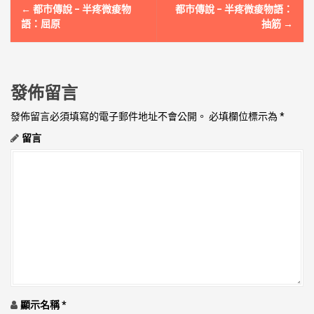
文
←
都市傳說 – 半疼微痠物
都市傳說 – 半疼微痠物語：
章
語：屈原
抽筋
→
導
覽
發佈留言
發佈留言必須填寫的電子郵件地址不會公開。
必填欄位標示為
*
留言
顯示名稱
*