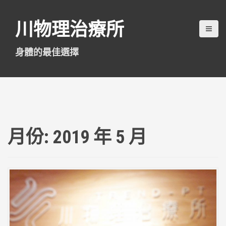
跳
至
川物理治療所
主
要
內
身體的最佳選擇
容
月份:
2019 年 5 月