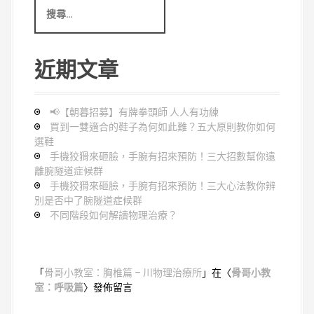
搜
尋
:
近期文章
📢【朝暮招募】有牌拳頭師 人人有功練
買到一雙適合的鞋子為何如此難？五大原則教你如何
選鞋
手機狡猾來砸臉，手腕有招來預防！三大招數幫你遠
離腕隧道症候群
手機狡猾來砸臉，手腕有招來預防！三大心法教你辨
別是否中了腕隧道症候群
不同階段如何解讀物理治療？
「
骨哥小教室：胸椎篇 – 川物理治療所
」在〈
骨哥小教
室：呼吸篇
〉發佈留言