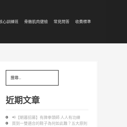
核心訓練班
骨骼肌肉健檢
常見問答
收費標準
搜
尋
:
近期文章
📢【朝暮招募】有牌拳頭師 人人有功練
買到一雙適合的鞋子為何如此難？五大原則