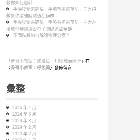
教你如何選鞋
手機狡猾來砸臉，手腕有招來預防！三大招
數幫你遠離腕隧道症候群
手機狡猾來砸臉，手腕有招來預防！三大心
法教你辨別是否中了腕隧道症候群
不同階段如何解讀物理治療？
「
骨哥小教室：胸椎篇 – 川物理治療所
」在
〈
骨哥小教室：呼吸篇
〉發佈留言
彙整
2025 年 4 月
2024 年 5 月
2024 年 3 月
2024 年 2 月
2020 年 2 月