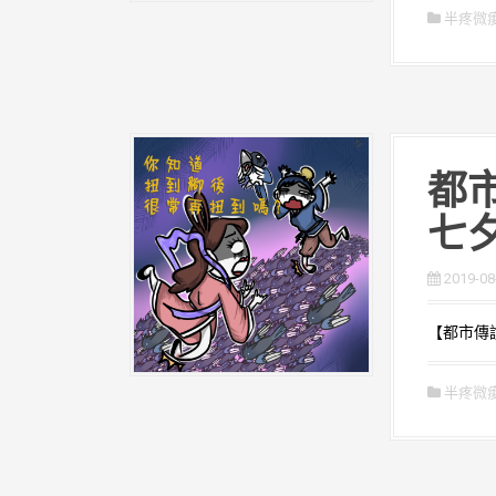
半疼微
都市
七
2019-08
【都市傳說
半疼微