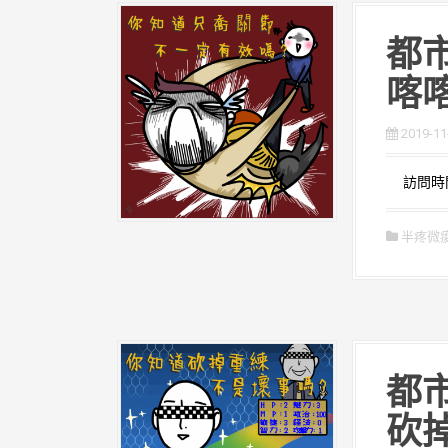
都市
喀
2019-11
訪問時間：
半疼微
都市
砍