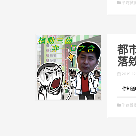
半疼微
都市
落
2019-12
你知道嗎
半疼微