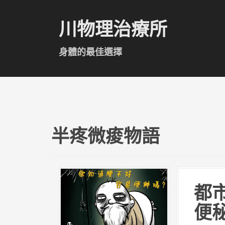
跳
至
川物理治療所
主
要
內
身體的最佳選擇
容
半疼微痠物語
都市
便