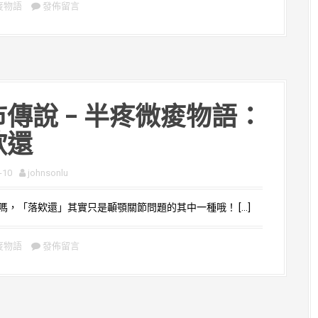
痠物語
發佈留言
傳說 – 半疼微痠物語：
欸還
-10
johnsonlu
，「落欸還」其實只是顳顎關節問題的其中一種哦！ […]
痠物語
發佈留言