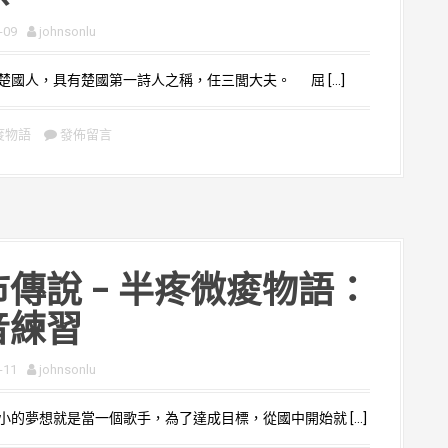
-09
johnsonlu
國人，具有楚國第一詩人之稱，任三閭大夫。 屈 […]
痠物語
發佈留言
傳說 – 半疼微痠物語：
音練習
-11
johnsonlu
的夢想就是當一個歌手，為了達成目標，從國中開始就 […]