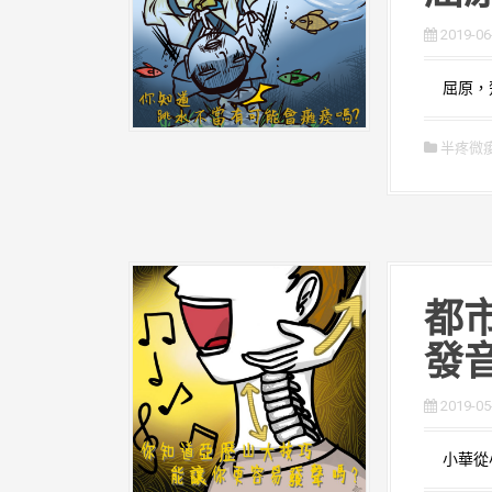
2019-06
屈原，楚
半疼微
都市
發
2019-05
小華從小