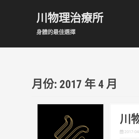
跳
至
川物理治療所
主
要
內
身體的最佳選擇
容
月份:
2017 年 4 月
川
2017-04