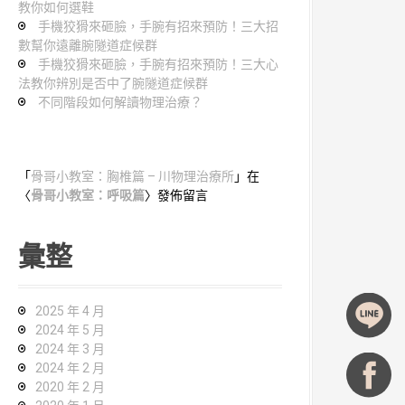
教你如何選鞋
手機狡猾來砸臉，手腕有招來預防！三大招
數幫你遠離腕隧道症候群
手機狡猾來砸臉，手腕有招來預防！三大心
法教你辨別是否中了腕隧道症候群
不同階段如何解讀物理治療？
「
骨哥小教室：胸椎篇 – 川物理治療所
」在
〈
骨哥小教室：呼吸篇
〉發佈留言
彙整
2025 年 4 月
2024 年 5 月
2024 年 3 月
2024 年 2 月
2020 年 2 月