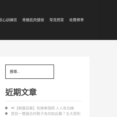
核心訓練班
骨骼肌肉健檢
常見問答
收費標準
搜
尋
:
近期文章
📢【朝暮招募】有牌拳頭師 人人有功練
買到一雙適合的鞋子為何如此難？五大原則