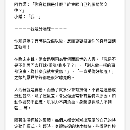
阿竹師：「你寫這個是什麼？誰會跟自己的膝關節交
往？」
小編：「我。」
＝＝＝＝我是分隔線＝＝＝＝
你知道嗎？有時候受傷以後，反而更容易讓你的身體回到
正軌唷！
在臨床走跳，常會遇到因為受傷而厭世的人客，「我是不
是不能再回去打球/重訓/跑步了？」、「別人做一樣的事
都沒事，為什麼我就會受傷？」、「一直受傷好煩喔！」
之類的厭世語錄都是很常聽見的。
人活著就是要動，而動了就多少會有損傷，不管是運動或
勞動皆然。除了運氣差，會受傷通常都有些特殊原因，如
動作姿勢不正確、肌耐力不夠負擔、身體協調能力不夠
強......等。
隨著生活經驗的累積，每個人都會漸漸出現屬於自己的特
定動作模式。年輕時，身體恢復的速度較快，些微動作控