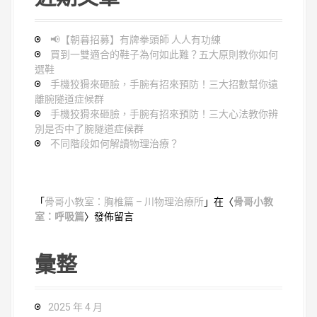
📢【朝暮招募】有牌拳頭師 人人有功練
買到一雙適合的鞋子為何如此難？五大原則教你如何
選鞋
手機狡猾來砸臉，手腕有招來預防！三大招數幫你遠
離腕隧道症候群
手機狡猾來砸臉，手腕有招來預防！三大心法教你辨
別是否中了腕隧道症候群
不同階段如何解讀物理治療？
「
骨哥小教室：胸椎篇 – 川物理治療所
」在〈
骨哥小教
室：呼吸篇
〉發佈留言
彙整
2025 年 4 月