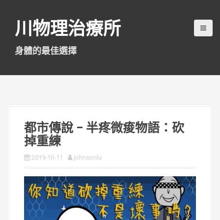
跳
至
川物理治療所
主
要
內
身體的最佳選擇
容
都市傳說 – 半疼微痠物語：砍
掉重練
2019-10-11
johnsonlu