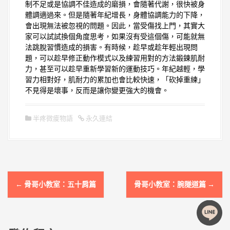
制不足或是協調不佳造成的磨損，會隨著代謝，很快被身
體調適過來。但是隨著年紀增長，身體協調能力的下降，
會出現無法被忽視的問題。因此，當受傷找上門，其實大
家可以試試換個角度思考，如果沒有受這個傷，可能就無
法跳脫習慣造成的損害。有時候，趁早或趁年輕出現問
題，可以趁早修正動作模式以及練習用對的方法鍛鍊肌耐
力，甚至可以趁早重新學習新的運動技巧。年紀越輕，學
習力相對好，肌耐力的累加也會比較快速，「砍掉重練」
不見得是壞事，反而是讓你變更強大的機會。
半疼微痠物語
永久連結
文
←
骨哥小教室：五十肩篇
骨哥小教室：腕隧道篇
→
章
導