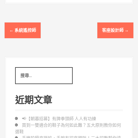
文
←
系統遙控師
客座設計師
→
章
導
覽
搜
尋
:
近期文章
📢【朝暮招募】有牌拳頭師 人人有功練
買到一雙適合的鞋子為何如此難？五大原則教你如何
選鞋