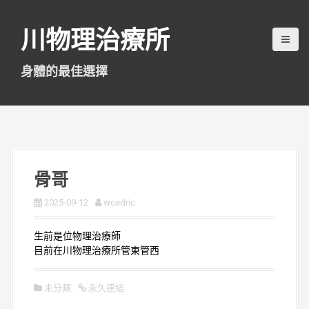
跳
至
川物理治療所
主
要
內
身體的最佳選擇
容
骨哥
2025-09-12
wcedric
生前是位物理治療師
目前在川物理治療所管東管西
未分類
永久連結